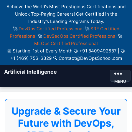
Achieve the World’s Most Prestigious Certifications and
Unlock Top-Paying Careers! Get Certified in the
Industry’s Leading Programs Today.
🚀
DevOps Certified Professional
🚀
SRE Certified
Professional
🚀
DevSecOps Certified Professional
🚀
MLOps Certified Professional
📅 Starting: 1st of Every Month 🤝 +91 8409492687 | 🤝
+1 (469) 756-6329 🔍 Contact@DevOpsSchool.com
Artificial Intelligence
MENU
Upgrade & Secure Your
Future with DevOps,