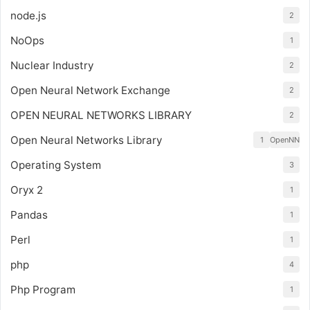
node.js
2
NoOps
1
Nuclear Industry
2
Open Neural Network Exchange
2
OPEN NEURAL NETWORKS LIBRARY
2
Open Neural Networks Library
1
OpenNN
Operating System
3
Oryx 2
1
Pandas
1
Perl
1
php
4
Php Program
1