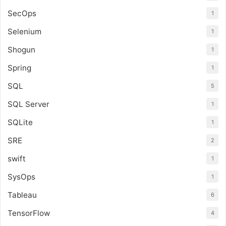
SecOps
1
Selenium
1
Shogun
1
Spring
1
SQL
5
SQL Server
1
SQLite
1
SRE
2
swift
1
SysOps
1
Tableau
6
TensorFlow
4