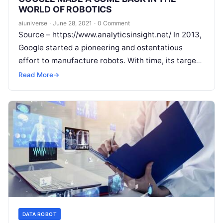
WORLD OF ROBOTICS
aiuniverse
·
June 28, 2021
·
0 Comment
Source – https://www.analyticsinsight.net/ In 2013,
Google started a pioneering and ostentatious
effort to manufacture robots. With time, its target
has become self-effacing but with time the
Read More
→
technology
Read More
DATA ROBOT