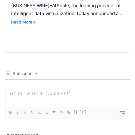
(BUSINESS WIRE)–AtScale, the leading provider of
intelligent data virtualization, today announced a
partnership with DataRobot, the leading enterprise
Read More
→
AI platform, to deliver a turnkey approach
Read
More
Subscribe
{}
[+]