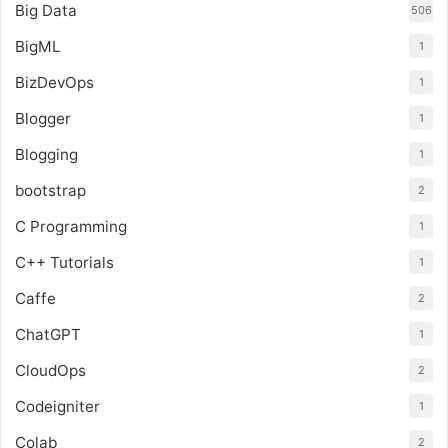
Big Data
506
BigML
1
BizDevOps
1
Blogger
1
Blogging
1
bootstrap
2
C Programming
1
C++ Tutorials
1
Caffe
2
ChatGPT
1
CloudOps
2
Codeigniter
1
Colab
2