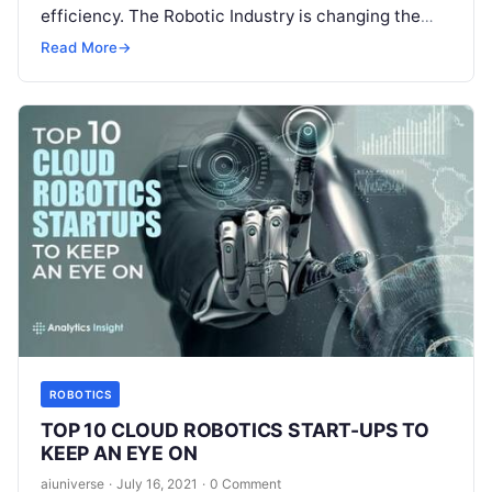
efficiency. The Robotic Industry is changing the
landscape of work in the modern era. Right from
Read More
→
Read More
ROBOTICS
TOP 10 CLOUD ROBOTICS START-UPS TO
KEEP AN EYE ON
aiuniverse
·
July 16, 2021
·
0 Comment