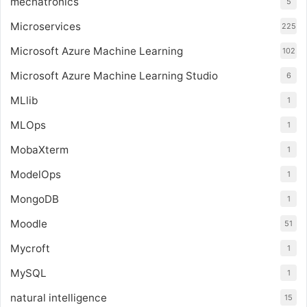
mechatronics
5
Microservices
225
Microsoft Azure Machine Learning
102
Microsoft Azure Machine Learning Studio
6
MLlib
1
MLOps
1
MobaXterm
1
ModelOps
1
MongoDB
1
Moodle
51
Mycroft
1
MySQL
1
natural intelligence
15