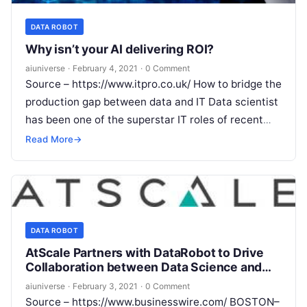
DATA ROBOT
Why isn’t your AI delivering ROI?
aiuniverse
·
February 4, 2021
·
0 Comment
Source – https://www.itpro.co.uk/ How to bridge the
production gap between data and IT Data scientist
has been one of the superstar IT roles of recent
years, with
Read More
Read More
→
DATA ROBOT
AtScale Partners with DataRobot to Drive
Collaboration between Data Science and
Business Intelligence Teams
aiuniverse
·
February 3, 2021
·
0 Comment
Source – https://www.businesswire.com/ BOSTON–