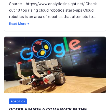
Source – https://www.analyticsinsight.net/ Check
out 10 top rising cloud robotics start-ups Cloud
robotics is an area of robotics that attempts to
entreat cloud technologies such as cloud
Read More
→
computing,
Read More
ROBOTICS
GOOGLE MADE A COME BACK IN THE