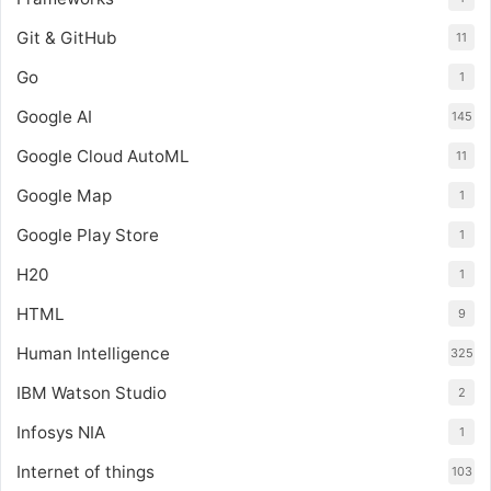
Git & GitHub
11
Go
1
Google AI
145
Google Cloud AutoML
11
Google Map
1
Google Play Store
1
H20
1
HTML
9
Human Intelligence
325
IBM Watson Studio
2
Infosys NIA
1
Internet of things
103