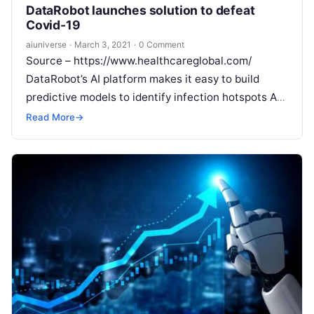
DataRobot launches solution to defeat
Covid-19
aiuniverse
·
March 3, 2021
·
0 Comment
Source – https://www.healthcareglobal.com/
DataRobot’s AI platform makes it easy to build
predictive models to identify infection hotspots A
new data-driven project is launching with the
Read More
→
ambitious aim
Read More