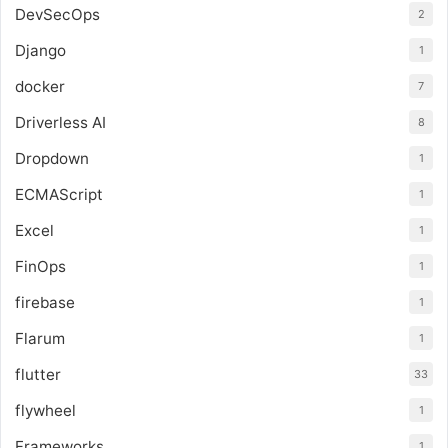
DevSecOps
2
Django
1
docker
7
Driverless AI
8
Dropdown
1
ECMAScript
1
Excel
1
FinOps
1
firebase
1
Flarum
1
flutter
33
flywheel
1
Frameworks
1